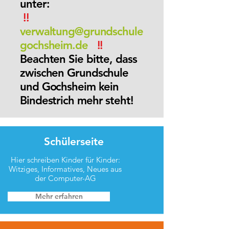
unter:
!!
verwaltung@grundschule
gochsheim.de
!!
Beachten Sie bitte, dass
zwischen Grundschule
und Gochsheim kein
Bindestrich mehr steht!
Schülerseite
Hier schreiben Kinder für Kinder:
Witziges, Informatives, Neues aus
der Computer-AG
Mehr erfahren