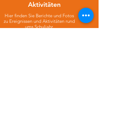
Aktivitäten
Hier finden Sie Berichte und Fotos
zu Ereignissen und Aktivitäten rund
ums Schuljahr.
Zu den Aktivitäten
Schulferien
Sehen Sie sich hier alle Schulferien
und Feiertage in Bayern an.
Zur Ferienübersicht
Kontakt
So nehmen Sie Kontakt mit uns auf
und finden unsere Schule.