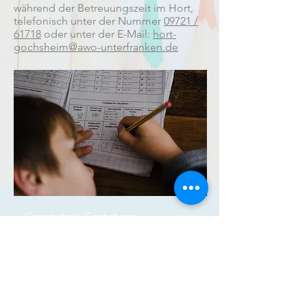
während der Betreuungszeit im Hort,
telefonisch unter der Nummer
09721 /
61718
oder unter der E-Mail:
hort-
gochsheim@awo-unterfranken.de
Grundschule Gochsheim
Adam-Riese-Straße 12
97469 Gochsheim
Telefon:
09721 6752930
verwaltung@grundschulegochsheim.de
Downloads
Schulferien