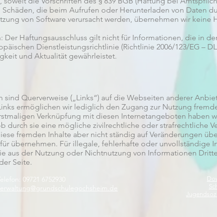
, soweit die Vorschriften des § 839 BGB (Haftung bei Amtspflich
ge Schäden, die beim Aufrufen oder Herunterladen von Daten d
Nutzung von Software verursacht werden, übernehmen wir keine 
ch: Der Haftungsausschluss gilt nicht für Informationen, die in de
ischen Dienstleistungsrichtlinie (Richtlinie 2006/123/EG – DLR
gkeit und Aktualität gewährleistet.
 sind Querverweise („Links“) auf die Webseiten anderer Anbiet
inks ermöglichen wir lediglich den Zugang zur Nutzung fremder
rstmaligen Verknüpfung mit diesen Internetangeboten haben w
ob durch sie eine mögliche zivilrechtliche oder strafrechtliche V
diese fremden Inhalte aber nicht ständig auf Veränderungen üb
ür übernehmen. Für illegale, fehlerhafte oder unvollständige I
e aus der Nutzung oder Nichtnutzung von Informationen Dritter
der Seite.
Telefon: 09721 6752930
Do
Sch
verwaltung@grundschulegochsheim.de
Jugendsozi