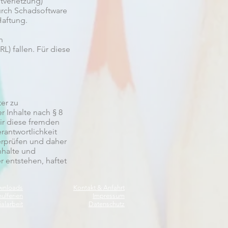
tverletzung)
urch Schadsoftware
Haftung.
n
L) fallen. Für diese
er zu
 Inhalte nach § 8
ir diese fremden
erantwortlichkeit
erprüfen und daher
nhalte und
 entstehen, haftet
wnloads
Kontakt & Anfahrt
ulferien
Impressum
alarbeit
Datenschutz