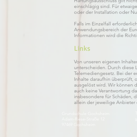
Haftungsausschluss gilt nicht
einschlägig sind. Für etwai
oder der Installation oder 
Falls im Einzelfall erforderli
Anwendungsbereich der Europä
Informationen wird die Richti
Links
Von unseren eigenen Inhalten
unterscheiden. Durch diese L
Telemediengesetz. Bei der e
Inhalte daraufhin überprüft, 
ausgelöst wird. Wir können 
auch keine Verantwortung daf
insbesondere für Schäden, di
allein der jeweilige Anbieter 
Grundschule Gochsheim
Adam-Riese-Straße 12
97469 Gochsheim