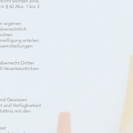
tlicht worden sind,
 § 62 Abs. 1 bis 3
en eigenen
berrechtlich
uckten
nwilligung erteilen
ssemitteilungen
berrecht Dritter
lt Verantwortlichen
 und Gewissen
eit und Verfügbarkeit
hältnis mit den
ser