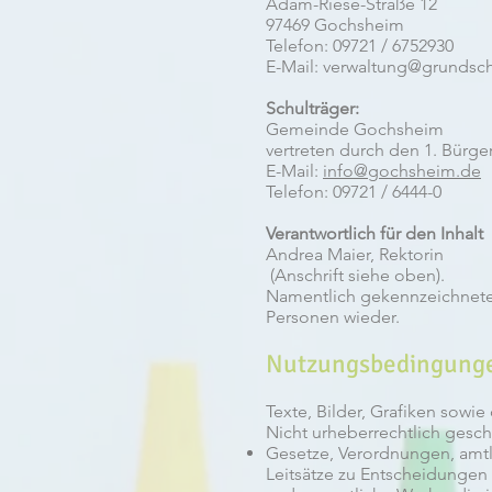
Adam-Riese-Straße 12
97469 Gochsheim
Telefon: 09721 / 6752930
E-Mail:
verwaltung@grundsc
Schulträger:
Gemeinde Gochsheim
vertreten durch den 1. Bürge
E-Mail:
info@gochsheim.de
Telefon: 09721 / 6444-0
Verantwortlich für den Inhalt
Andrea Maier, Rektorin
(Anschrift siehe oben).
Namentlich gekennzeichnete
Personen wieder.
Nutzungsbedingung
Texte, Bilder, Grafiken sowi
Nicht urheberrechtlich gesch
Gesetze, Verordnungen, amt
Leitsätze zu Entscheidungen