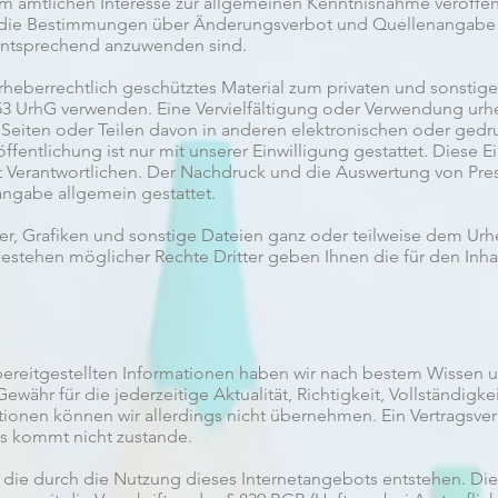
m amtlichen Interesse zur allgemeinen Kenntnisnahme veröffen
 die Bestimmungen über Änderungsverbot und Quellenangabe in
 entsprechend anzuwenden sind.
urheberrechtlich geschütztes Material zum privaten und sonstig
 UrhG verwenden. Eine Vervielfältigung oder Verwendung urhe
 Seiten oder Teilen davon in anderen elektronischen oder gedr
fentlichung ist nur mit unserer Einwilligung gestattet. Diese Ei
lt Verantwortlichen. Der Nachdruck und die Auswertung von Pre
ngabe allgemein gestattet.
er, Grafiken und sonstige Dateien ganz oder teilweise dem Urhe
estehen möglicher Rechte Dritter geben Ihnen die für den Inha
e bereitgestellten Informationen haben wir nach bestem Wissen
Gewähr für die jederzeitige Aktualität, Richtigkeit, Vollständigk
ationen können wir allerdings nicht übernehmen. Ein Vertragsver
s kommt nicht zustande.
, die durch die Nutzung dieses Internetangebots entstehen. Die