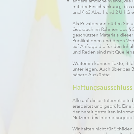
andere amtliche Werke, die i
mit der Einschränkung, dass
und § 63 Abs. 1 und 2 UrhG
Als Privatperson dürfen Sie 
Gebrauch im Rahmen des § 53
geschützten Materials dieser
Publikationen und deren Veröf
auf Anfrage die für den Inha
und Reden sind mit Quellena
Weiterhin können Texte, Bild
unterliegen. Auch über das B
nähere Auskünfte.
Haftungsausschluss
Alle auf dieser Internetseit
erarbeitet und geprüft. Eine 
der bereit gestellten Inform
Nutzern des Internetangebot
Wir haften nicht für Schäden